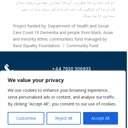
آپ کے تعاون کا شکریہ. آپ کا تعاون مقامی دیکھ بھال
کرنے والے لوگوں کے لئے خدمات کو بہتربنانے میں
معاون ثابت ہوگا.
Project funded by: Department of Health and Social
Care Covid-19 Dementia and people from black, Asian
and minority ethnic communities fund managed by
Race Equality Foundation. / Community Fund
+44 7930 306933
We value your privacy
We use cookies to enhance your browsing experience,
admin@cw-tc.co.uk
serve personalised ads or content, and analyse our traffic.
By clicking "Accept All", you consent to our use of cookies.
Medtia Chambers, 5 Barn Street, Oldham.
Customise
Reject All
Accept All
OL1 1LP