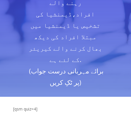
رہنے والے
افراد،ڈیمنشیا کی
تشخیص یا ڈیمنشیا میں
مبتلا افراد کی دیکھ
بھال کرنے والے کیریئر
کے لئے ہے.
(برائے مہربانی درست جواب
پر ٹکِ کریں)
[qsm quiz=4]