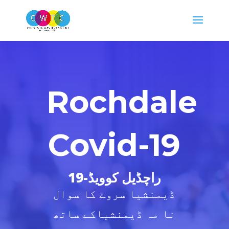
Rochdale
Covid-19
19-راچڈیل کوویڈ
ڈیمنشیا سروے کا سوال
نا مہ ڈیمنشیاکے ساتھ